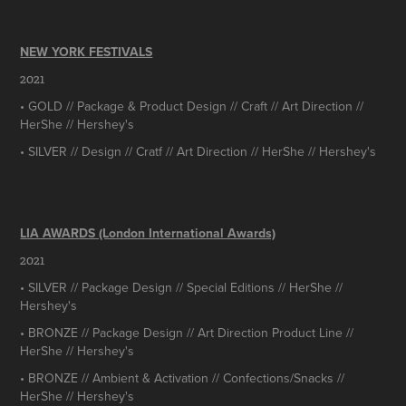
NEW YORK FESTIVALS
2021
• GOLD // Package & Product Design // Craft // Art Direction //
HerShe // Hershey's
• SILVER // Design // Cratf // Art Direction // HerShe // Hershey's
LIA AWARDS (London International Awards)
2021
• SILVER // Package Design // Special Editions // HerShe //
Hershey's
• BRONZE // Package Design // Art Direction Product Line //
HerShe // Hershey's
• BRONZE // Ambient & Activation // Confections/Snacks //
HerShe // Hershey's