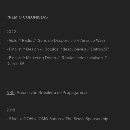
PRÊMIO COLUNISTAS
2022
• Gold // Rádio // Sons do Desperdício // Amanco Wavin
• Finalist // Design // Rótulos Indesculpáveis // Detran.SP
• Finalist // Marketing Direto // Rótulos Indesculpáveis //
Detran.SP
ABP
(Associação Brasileira de Propaganda)
2018
• Silver // OOH // OMO Sports // The Sweat Sponsorship