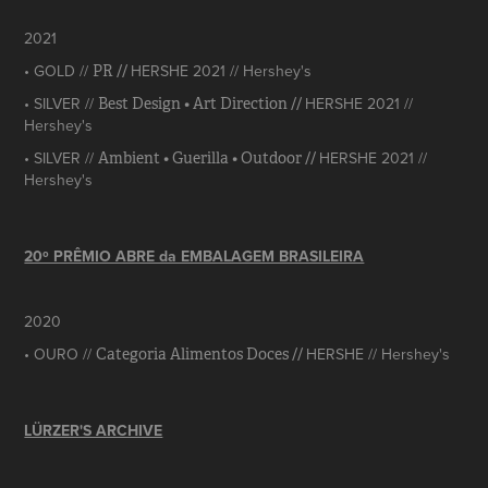
2021
• GOLD //
HERSHE 2021 // Hershey's
PR //
• SILVER //
HERSHE 2021 //
Best Design • Art Direction //
Hershey's
• SILVER //
HERSHE 2021 //
Ambient • Guerilla • Outdoor //
Hershey's
20º PRÊMIO ABRE da EMBALAGEM BRASILEIRA
2020
• OURO //
HERSHE // Hershey's
Categoria Alimentos Doces //
LÜRZER'S ARCHIVE