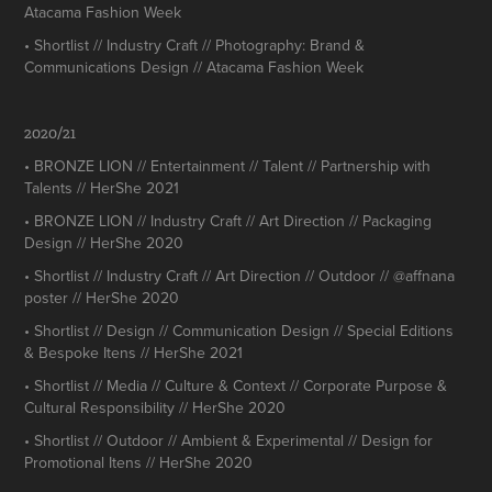
Atacama Fashion Week
• Shortlist // Industry Craft // Photography: Brand &
Communications Design // Atacama Fashion Week
2020/21
• BRONZE LION // Entertainment // Talent // Partnership with
Talents // HerShe 2021
• BRONZE LION // Industry Craft // Art Direction // Packaging
Design // HerShe 2020
• Shortlist // Industry Craft // Art Direction // Outdoor // @affnana
poster // HerShe 2020
• Shortlist // Design // Communication Design // Special Editions
& Bespoke Itens // HerShe 2021
• Shortlist // Media // Culture & Context // Corporate Purpose &
Cultural Responsibility // HerShe 2020
• Shortlist // Outdoor // Ambient & Experimental // Design for
Promotional Itens // HerShe 2020