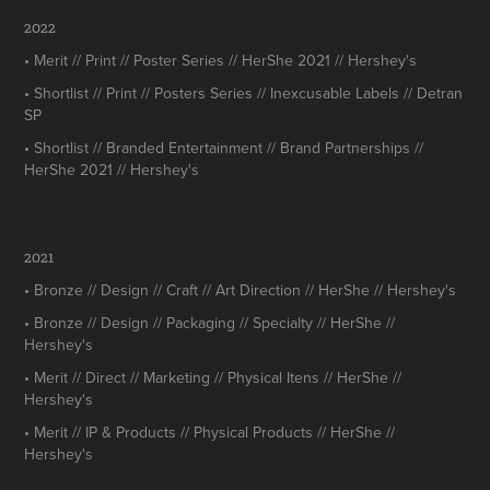
2022
• Merit // Print // Poster Series // HerShe 2021 // Hershey's
• Shortlist // Print // Posters Series // Inexcusable Labels // Detran
SP
• Shortlist // Branded Entertainment // Brand Partnerships //
HerShe 2021 // Hershey's
2021
• Bronze // Design // Craft // Art Direction // HerShe // Hershey's
• Bronze // Design // Packaging // Specialty // HerShe //
Hershey's
• Merit // Direct // Marketing // Physical Itens // HerShe //
Hershey's
• Merit // IP & Products // Physical Products // HerShe //
Hershey's