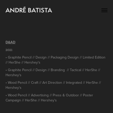
ANDRÉ BATISTA
D&AD
2021
• Graphite Pencil // Design // Packaging Design // Limited Edition
// HerShe // Hershey's
• Graphite Pencil // Design // Branding // Tactical // HerShe //
Hershey's
• Wood Pencil // Craft // Art Direction // Integrated // HerShe //
Hershey's
• Wood Pencil // Advertising // Press & Outdoor // Poster
Campaign // HerShe // Hershey's