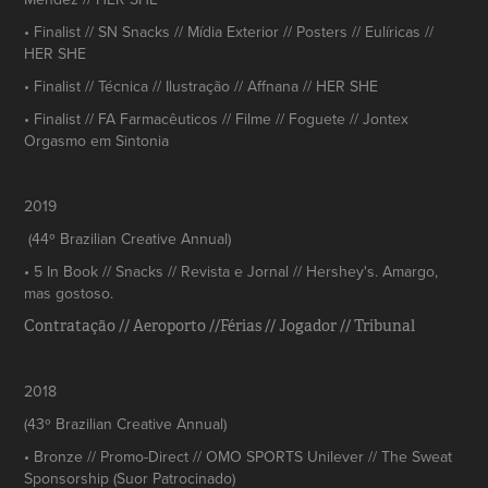
• Finalist // SN Snacks // Mídia Exterior // Posters // Eulíricas //
HER SHE
• Finalist // Técnica // Ilustração // Affnana // HER SHE
• Finalist // FA Farmacêuticos // Filme // Foguete // Jontex
Orgasmo em Sintonia
2019
(44º Brazilian Creative Annual)
• 5 In Book // Snacks // Revista e Jornal // Hershey's. Amargo,
mas gostoso.
Contratação // Aeroporto //Férias // Jogador // Tribunal
2018
(43º Brazilian Creative Annual)
• Bronze // Promo-Direct // OMO SPORTS Unilever // The Sweat
Sponsorship (Suor Patrocinado)