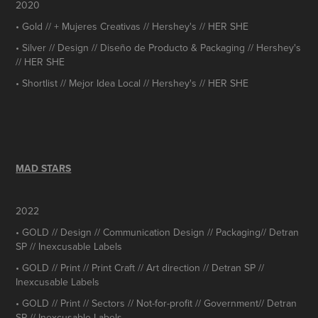
2020
• Gold // + Mujeres Creativas // Hershey's // HER SHE
• Silver // Design // Diseño de Producto & Packaging // Hershey's
// HER SHE
• Shortlist // Mejor Idea Local // Hershey's // HER SHE
MAD STARS
2022
• GOLD // Design // Communication Design // Packaging// Detran
SP // Inexcusable Labels
• GOLD // Print // Print Craft // Art direction // Detran SP //
Inexcusable Labels
• GOLD // Print // Sectors // Not-for-profit // Government// Detran
SP // Inexcusable Labels