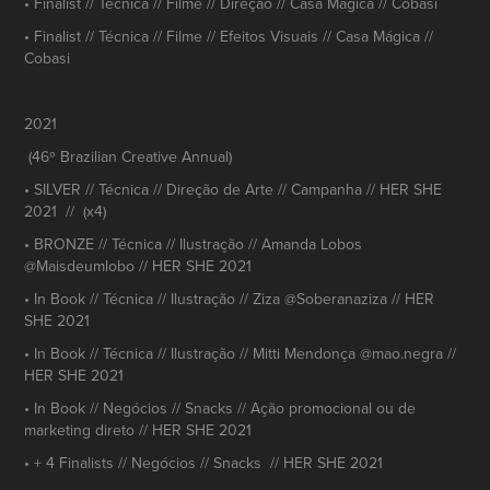
• Finalist // Técnica // Filme // Direção // Casa Mágica // Cobasi
• Finalist // Técnica // Filme // Efeitos Visuais // Casa Mágica //
Cobasi
2021
(46º Brazilian Creative Annual)
• SILVER // Técnica // Direção de Arte // Campanha // HER SHE
2021 // (x4)
• BRONZE // Técnica // Ilustração // Amanda Lobos
@Maisdeumlobo // HER SHE 2021
• In Book // Técnica // Ilustração // Ziza @Soberanaziza // HER
SHE 2021
• In Book // Técnica // Ilustração // Mitti Mendonça @mao.negra //
HER SHE 2021
• In Book // Negócios // Snacks // Ação promocional ou de
marketing direto // HER SHE 2021
• + 4 Finalists // Negócios // Snacks // HER SHE 2021